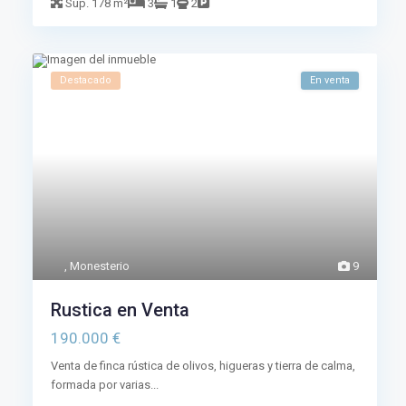
Sup.
178 m²
3
1
2
Destacado
En venta
,
Monesterio
9
Rustica en Venta
190.000 €
Venta de finca rústica de olivos, higueras y tierra de calma,
formada por varias...