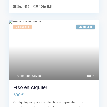
Sup.
459 m²
10
3
Destacado
En alquiler
Macarena
,
Sevilla
14
Piso en Alquiler
600 €
Se alquila piso para estudiantes, compuesto de tres