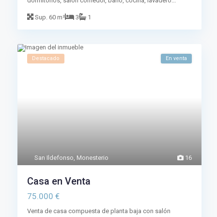
dormitorios, salón comedor, baño, cocina, lavadero...
Sup.
60 m²
3
1
Destacado
En venta
San Ildefonso
,
Monesterio
16
Casa en Venta
75.000 €
Venta de casa compuesta de planta baja con salón