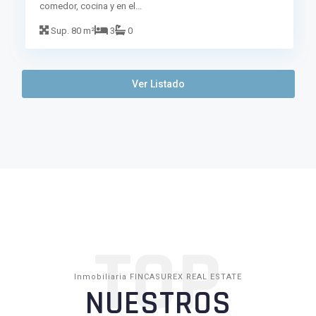
comedor, cocina y en el...
Sup.
80 m²
3
0
Ver Listado
TOP
Inmobiliaria FINCASUREX REAL ESTATE
NUESTROS