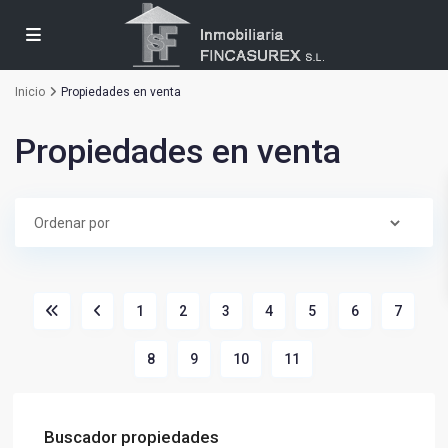
Inicio
Propiedades en venta
Propiedades en venta
1
2
3
4
5
6
7
8
9
10
11
Buscador propiedades