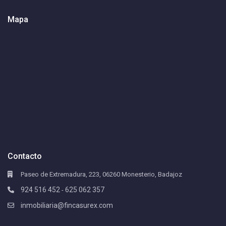
Mapa
Contacto
Paseo de Extremadura, 223, 06260 Monesterio, Badajoz
924 516 452
625 062 357
-
inmobiliaria@fincasurex.com