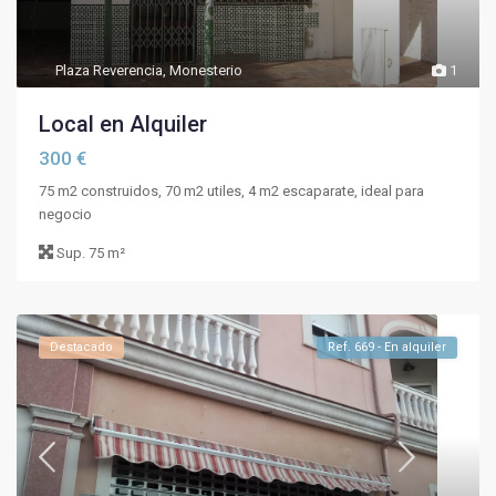
Plaza Reverencia
,
Monesterio
1
Local en Alquiler
300 €
75 m2 construidos, 70 m2 utiles, 4 m2 escaparate, ideal para
negocio
Sup.
75 m²
Destacado
Ref. 669 - En alquiler