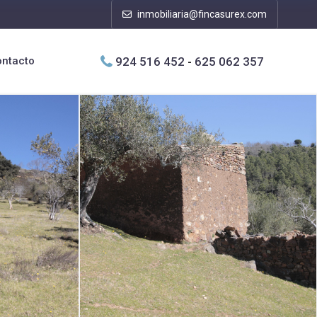
inmobiliaria@fincasurex.com
924 516 452
-
625 062 357
ontacto